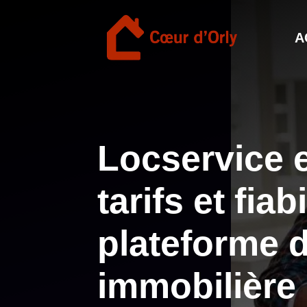
Aller
au
A
contenu
Locservice e
tarifs et fiab
plateforme d
immobilière