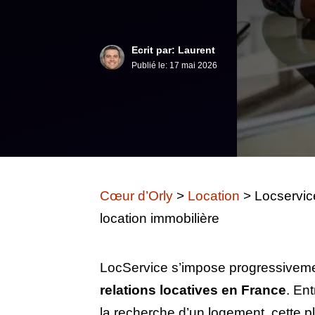
Ecrit par: Laurent
Publié le:
17 mai 2026
Cœur d’Orly
>
Location
>
Locservice
location immobilière
LocService s’impose progressivemen
relations locatives en France
. Ent
la recherche d’un logement, cette p