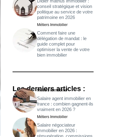
Didier mathus immobilier :
conseil stratégique et vision
politique au service de votre
patrimoine en 2026
Métiers Immobilier
Comment faire une
délégation de mandat : le
guide complet pour
optimiser la vente de votre
bien immobilier
Les derniers articles :
Métiers Immobilier
Salaire agent immobilier en
france : combien gagnent-ils
vraiment en 2026 ?
Métiers Immobilier
Salaire négociateur
immobilier en 2026 :
rémunération, commissions