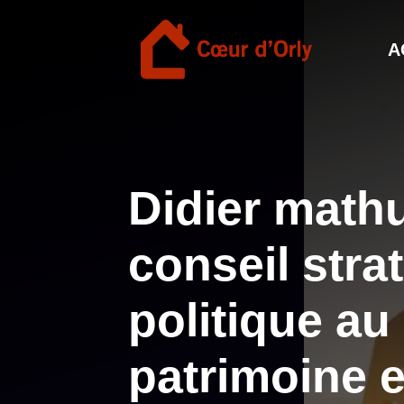
Aller
au
A
contenu
Didier mathu
conseil stra
politique au
patrimoine 