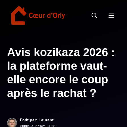
Aller
au
MEN
contenu
Avis kozikaza 2026 :
la plateforme vaut-
elle encore le coup
après le rachat ?
Ecrit par: Laurent
Publié le:
27 avril 2026